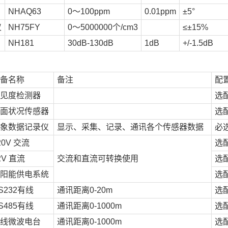
NHAQ63
0～100ppm
0.01ppm
±5°
仪
NH75FY
0～5000000个/cm3
≤±15%
NH181
30dB-130dB
1dB
+/-1.5dB
备名称
备注
配
见度检测器
选
面状况传感器
选
象数据记录仪
显示、采集、记录、通讯各个传感器数据
必选
20V 交流
选
2V 直流
交流和直流可转换使用
选
阳能供电系统
选
S232有线
通讯距离0-20m
选
S485有线
通讯距离0-1000m
选
线微波电台
通讯距离0-1000m
选