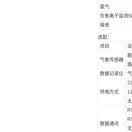
氨气
负氧离子监测
噪音
选配：
项目
设
能
气象传感器
路
数据记录仪
气
2
供电方式
1
太
R
R
数据通讯
无