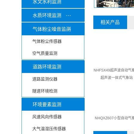
水文水利监测
...
水质环境监测
相关产品
...
气体粉尘噪音监测
气体粉尘传感器
空气质量监测
道路环境监测
NHFSX49超声波自动气
超声波一体式气象站
道路监测仪器
隧道环境检测
环境要素监测
风速风向传感器
NHQXZ607小型自动气
大气温湿压传感器