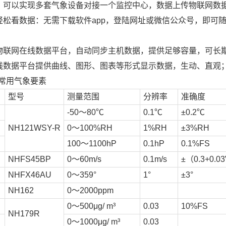
：可以实现多套气象设备对接一个监控中心，数据上传物联网数
轻松看数据：无需下载软件app，登陆网址或微信公众号，即可随
物联网在线数据平台，自动同步主机数据，提供足够容量，可长
线数据平台提供曲线、图形、图表等形式显示数据，生动、直观
常用气象要素
型号
测量范围
分辨率
准确度
-50～80℃
0.1℃
±0.2℃
NH121WSY-R
0～100%RH
1%RH
±3%RH
100～1100hP
0.1hP
0.1%FS
NHFS45BP
0～60m/s
0.1m/s
±（0.3+0.0
NHFX46AU
0～359°
1°
±3°
NH162
0～2000ppm
0～500μg/ m³
0.03
10%FS
NH179R
0～1000μg/ m³
0.03