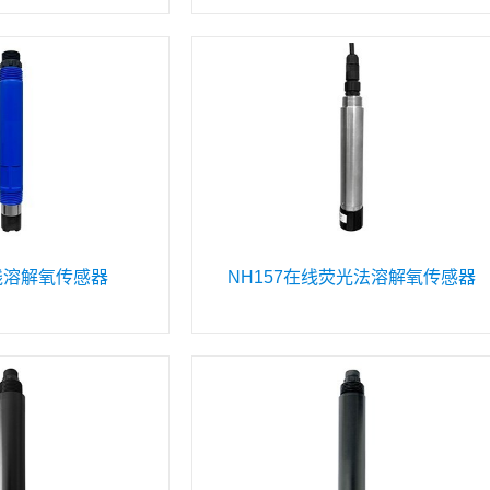
在线溶解氧传感器
NH157在线荧光法溶解氧传感器