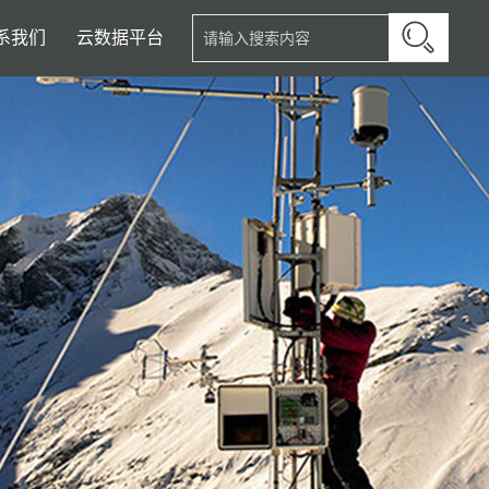
系我们
云数据平台