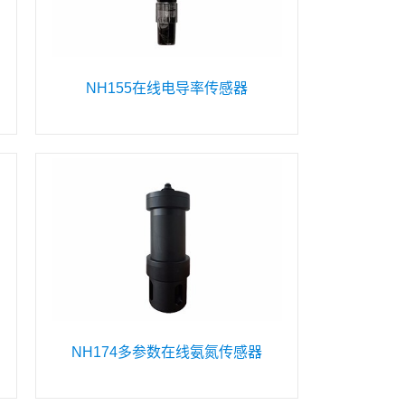
NH155在线电导率传感器
NH174多参数在线氨氮传感器