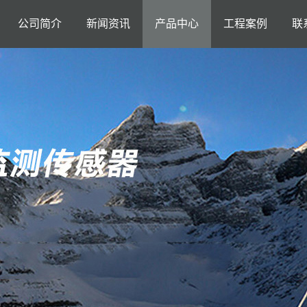
公司简介
新闻资讯
产品中心
工程案例
联