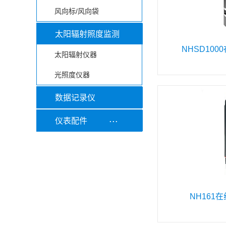
风向标/风向袋
太阳辐射照度监测
NHSD10
太阳辐射仪器
光照度仪器
数据记录仪
...
仪表配件
NH161