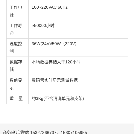
工作电
100~220VAC 50Hz
源
工作寿
≥50000小时
命
温度控
36W(24V)/50W（220V）
制
数据存
本地数据存储大于120小时
储
数值显
数码管实时显示测量数据
示
重 量
约3Kg(不含清洗单元和支架)
商务电话/微信:15327366737、15307105955