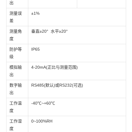
出
测量误
±1%
差
测量角
垂直≥20° 水平≥20°
度
防护等
IP65
级
模拟输
4-20mA(正比与测量范围)
出
数字输
RS485(默认)或RS232(可选)
出
工作温
-40℃~+60℃
度
工作湿
0~100%RH
度