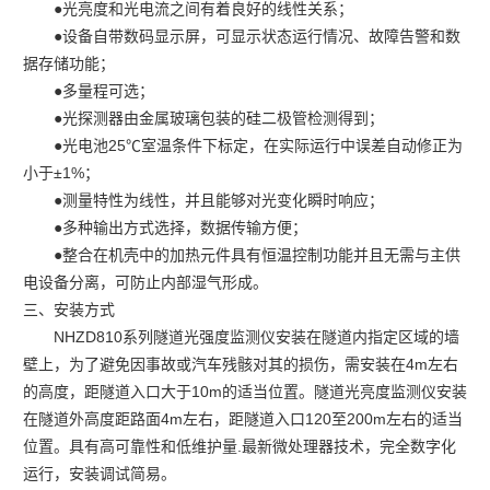
●光亮度和光电流之间有着良好的线性关系；
●
设备自带数码显示屏，可显示状态运行情况、故障告警和数
据存储功能；
●
多量程可选；
●
光探测器由金属玻璃包装的硅二极管检测得到；
●
光电池25℃室温条件下标定，在实际运行中误差自动修正为
小于±1%；
●
测量特性为线性，并且能够对光变化瞬时响应；
●
多种输出方式选择，数据传输方便；
●
整合在机壳中的加热元件具有恒温控制功能并且无需与主供
电设备分离，可防止内部湿气形成。
三、安装方式
NHZD810
系列隧道光强度监测仪安装在隧道内指定区域的墙
壁上，为了避免因事故或汽车残骸对其的损伤，需安装在4m左右
的高度，距隧道入口大于10m的适当位置。隧道光亮度监测仪安装
在隧道外高度距路面4m左右，距隧道入口120至200m左右的适当
位置。具有高可靠性和低维护量.最新微处理器技术，完全数字化
运行，安装调试简易。