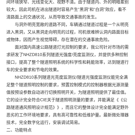
间环境狭窄、光线变化大、视野不清。由于隧道内、外的明暗差别
较大，因此司机在进出隧道时容易产生“黑洞”和“白洞”效应，看不
清路面上的交通状况，从而导致交通事故的发生。
与洞外明亮宽敞的道路不同，车辆通过隧道过程是一个从明亮
进入黑洞，又从黑洞走向明亮的过程，司机很难辨认洞内路面目标
或物体，因而产生视觉障碍，存在潜在的交通事故危险。
面对国内高速公路隧道灯光控制的要求，我公司针对市场的需
求研发了
NHZD810
系列隧道光强度/亮度监测仪，并提供多种控制
接口，提高了整个隧道照明系统的科学性和耗能效率，达到隧道行
车的安全要求和节电的效果。
NHZD810
系列
隧道光亮度监测仪/隧道光强度监测仪
能完全满
足整个隧道照明控制的要求，预置控制模式的控制器根据光源测量
值按预设参数自动进行切换照明开关，为隧道照明提供了最佳值。
它的设计完全符合CIE关于隧道照明测量的要求，并能满足《《公
路隧道通风照明设计规范》》，而且它的整体设计完全能满足野外
恶劣的工作环境地要求，具有高可靠性和低维护量。最新微处理器
技术，完全数字化运行，安装调试简易。
二、功能特点