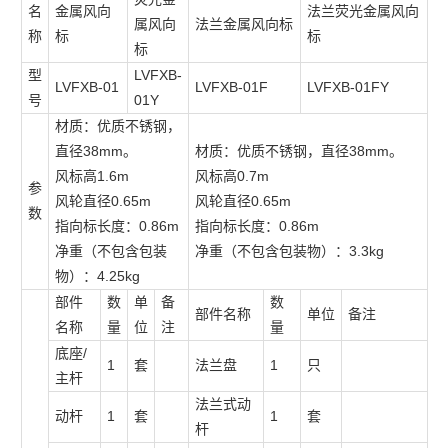
名
金属风向
法兰荧光金属风向
属风向
法兰金属风向标
称
标
标
标
型
LVFXB-
LVFXB-01
LVFXB-01F
LVFXB-01FY
号
01Y
材质：优质不锈钢，
直径38mm。
材质：优质不锈钢，直径38mm。
风标高1.6m
风标高0.7m
参
风轮直径0.65m
风轮直径0.65m
数
指向标长度：0.86m
指向标长度：0.86m
净重（不包含包装
净重（不包含包装物）：3.3kg
物）：4.25kg
部件
数
单
备
数
部件名称
单位
备注
名称
量
位
注
量
底座/
1
套
法兰盘
1
只
主杆
法兰式动
动杆
1
套
1
套
杆