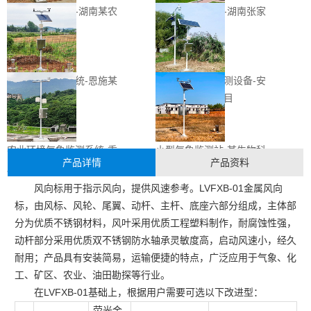
农业自动气象站-湖南某农
校园自动气象站-湖南张家
林监测系统项目
界某学校项目
农田气象监测系统-恩施某
气象环境自动监测设备-安
农业监测项目
徽某环境监测项目
农业环境气象监测系统-重
小型气象监测站-某生物科
产品详情
产品资料
庆某农林项目
技研究中心
风向标用于指示风向，提供风速参考。LVFXB-01金属风向
标，由风标、风轮、尾翼、动杆、主杆、底座六部分组成，主体部
分为优质不锈钢材料，风叶采用优质工程塑料制作，耐腐蚀性强，
动杆部分采用优质双不锈钢防水轴承灵敏度高，启动风速小，经久
耐用；产品具有安装简易，运输便捷的特点，广泛应用于气象、化
工、矿区、农业、油田勘探等行业。
在LVFXB-01基础上，根据用户需要可选以下改进型：
荧光金