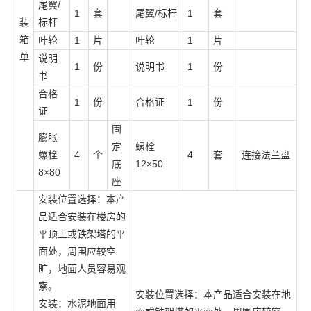
尾翼/
1
套
尾翼/标杆
1
套
装
标杆
箱
叶轮
1
片
叶轮
1
片
单
说明
1
份
说明书
1
份
书
合格
1
份
合格证
1
份
证
固
膨胀
定
螺栓
螺栓
4
个
4
套
连接法兰盘
底
12×50
8×80
座
安装位置选择：本产
品适合安装在楼房的
平顶上或铁架塔的平
面处，周围应较空
旷，地面人员容易观
察。
安装位置选择：本产品适合安装在地
安装：水泥地面用