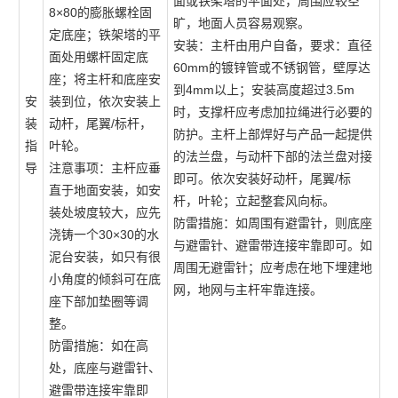
面或铁架塔的平面处，周围应较空
8×80的膨胀螺栓固
旷，地面人员容易观察。
定底座；铁架塔的平
安装：主杆由用户自备，要求：直径
面处用螺杆固定底
60mm的镀锌管或不锈钢管，壁厚达
座；将主杆和底座安
到4mm以上；安装高度超过3.5m
安
装到位，依次安装上
时，支撑杆应考虑加拉绳进行必要的
装
动杆，尾翼/标杆，
防护。主杆上部焊好与产品一起提供
指
叶轮。
的法兰盘，与动杆下部的法兰盘对接
导
注意事项：主杆应垂
即可。依次安装好动杆，尾翼/标
直于地面安装，如安
杆，叶轮；立起整套风向标。
装处坡度较大，应先
防雷措施：如周围有避雷针，则底座
浇铸一个30×30的水
与避雷针、避雷带连接牢靠即可。如
泥台安装，如只有很
周围无避雷针；应考虑在地下埋建地
小角度的倾斜可在底
网，地网与主杆牢靠连接。
座下部加垫圈等调
整。
防雷措施：如在高
处，底座与避雷针、
避雷带连接牢靠即