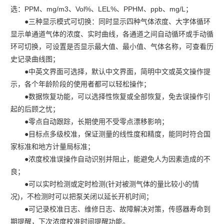
输入分子量，特殊气体需要输入分子量就自动计算并切换，单位可
选：PPM、mg/m3、Vol%、LEL%、PPHM、ppb、mg/L；
●三种显示模式可切换：同时显示四种气体浓度、大字体循环
显示单通道气体的浓度、实时曲线，各通道之间自动循环或手动循
环可切换，可设置是否显示最大值、最小值、气体名称，可查看历
史记录曲线图；
●中英文界面可选择，默认中文界面，简明中文或英文操作提
示，各个年龄阶段的使用者都可以轻松操作；
●数据恢复功能，可以选择性恢复或全部恢复，免去误操作引
起的后顾之忧；
●零点自动跟踪，长期使用不受零点漂移影响；
●目标点多级校准，保证测量的线性度和精度，能同时符合国
家标准和地方计量局标准；
●浓度校准误操作自动识别并阻止，能避免人为因素造成的不
良；
●可以实时检测或定时检测(针对被测气体的量比较小的情
况)，不检测时可以把泵关闭以延长开机时间；
●可记录校准日志、维修日志、故障解决对策，传感器寿命到