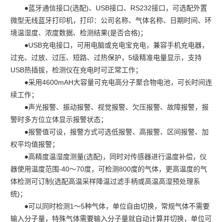
脑，用上位机软件分析数据和存储、打印；
●蓝牙通信接口(选配)、USB接口、RS232接口，可选配外置
微型无线蓝牙打印机，打印：公司名称、气体名称、日期时间、环
境温湿度、浓度数据、检测结果(是否合格)；
●USB充电接口，可用电脑或充电宝充电，兼容手机充电器，
过充、过放、过压、短路、过热保护，5级精准电量显示，支持
USB热插拔，检测仪在充电时可正常工作；
●采用4600mAH大容量可充电高分子聚合物电池，可长时间连
续工作；
●声光报警、振动报警、视觉报警、欠压报警、故障报警，报
警时多方位立体显示报警状态；
●报警值可设，报警方式可选低报警、高报警、区间报警、加
权平均值报警；
●高精度温湿度测量(选配)，同时对传感器进行温度补偿，仪
器使用温度范围-40～70度，可检测800度的气体，更高温度的气
体检测可订制(选配高温采样降温过滤手柄或高温高湿预处理系
统)；
●可以同时检测1～5种气体，单位自由切换，常规气体不需要