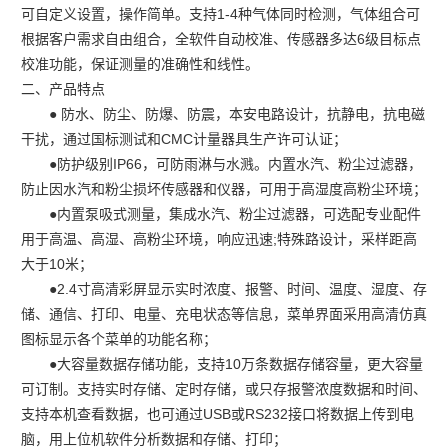
可自定义设置，操作简单。支持1-4种气体同时检测，气体组合可
根据客户需求自由组合，全软件自动校准、传感器多达6级目标点
校准功能，保证测量的准确性和线性。
二、产品特点
● 防水、防尘、防爆、防震，本安电路设计，抗静电，抗电磁
干扰，通过国标测试和CMC计量器具生产许可认证；
●防护级别IP66，可防雨淋与水溅。内置水汽、粉尘过滤器，
防止因水汽和粉尘损坏传感器和仪器，可用于高湿度高粉尘环境；
●内置泵吸式测量，集成水汽、粉尘过滤器，可选配专业配件
用于高温、高湿、高粉尘环境，响应迅速;特殊路设计，采样距高
大于10米；
●2.4寸高清彩屏显示实时浓度、报警、时间、温度、湿度、存
储、通信、打印、电量、充电状态等信息，菜单界面采用高清仿真
图标显示各个菜单的功能名称；
●大容量数据存储功能，支持10万条数据存储容量，更大容量
可订制。支持实时存储、定时存储，或只存报警浓度数据和时间、
支持本机查看数据，也可通过USB或RS232接口将数据上传到电